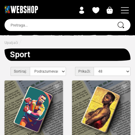
Upaljači
Sport
Sortiraj:
Prikaži: