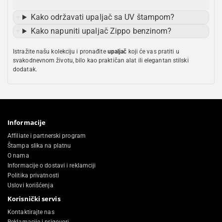
Kako održavati upaljač sa UV štampom?
Kako napuniti upaljač Zippo benzinom?
Istražite našu kolekciju i pronađite
upaljač
koji će vas pratiti u
svakodnevnom životu, bilo kao praktičan alat ili elegantan stilski
dodatak.
Informacije
Affiliate i partnerski program
Štampa slika na platnu
O nama
Informacije o dostavi i reklamciji
Politika privatnosti
Uslovi korišćenja
Korisnički servis
Kontaktirajte nas