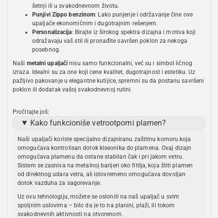
šetnji ili u svakodnevnom životu.
Punjivi Zippo benzinom
: Lako punjenje i održavanje čine ove
upaljače ekonomičnim i dugotrajnim rešenjem.
Personalizacija
: Birajte iz širokog spektra dizajna i motiva koji
odražavaju vaš stil ili pronađite savršen poklon za nekoga
posebnog.
Naši
metalni upaljači
nisu samo funkcionalni, već su i simbol ličnog
izraza. Idealni su za one koji cene kvalitet, dugotrajnost i estetiku. Uz
pažljivo pakovanje u elegantne kutijice, spremni su da postanu savršeni
poklon ili dodatak vašoj svakodnevnoj rutini.
Pročitajte još:
Kako funkcioniše vetrootporni plamen?
Naši upaljači koriste specijalno dizajniranu zaštitnu komoru koja
omogućava kontrolisan dotok kiseonika do plamena. Ovaj dizajn
omogućava plamenu da ostane stabilan čak i pri jakom vetru.
Sistem se zasniva na metalnoj barijeri oko fitilja, koja štiti plamen
od direktnog udara vetra, ali istovremeno omogućava dovoljan
dotok vazduha za sagorevanje.
Uz ovu tehnologiju, možete se osloniti na naš upaljač u svim
spoljnim uslovima – bilo da je to na planini, plaži, ili tokom
svakodnevnih aktivnosti na otvorenom.