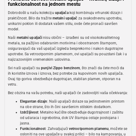
funkcionalnost na jednom mestu
Dobrodošli u našu kolekciju
upaljača
koji kombinuju vrhunski dizajn i
praktičnost. Bilo da tražite
metalni upaljač
za svakodnevnu upotrebu,
unikatni poklon ili dodatak vašem stilu, ovde ćete pronaći savršen
model.
Naši
metalni upaljači
nisu obični – izrađeni su od visokokvalitetnog
metala, sa pažljivo odabranim motivima i obostranom štampom,
osiguravajući da vaš upaljač izgleda besprekorno i nakon dugotrajne
upotrebe. Sa vetrootpornim plamenom, ovi upaljači su pouzdani čak i u
najizazovnijim vremenskim uslovima.
Svi naši upaljači su
punjivi Zippo benzinom
, što znači da ćete moći da
ih koristite iznova i iznova, bez potrebe za kupovinom novih upaljača.
Ovaj tip goriva obezbeđuje dugotrajan, stabilan plamen, otporan na
vetru.
Bez obzira na vašu potrebu, naši upaljači će zadovoljiti vaša očekivanja:
Elegantan dizajn
: Naši upaljači dolaze sa jedinstvenim printom
na obe strane, što ih čini savršenim stilskim dodatkom.
Izdržljivost
: Metalno kućište obezbeđuje dugotrajnost i zaštitu
od udaraca i ogrebotina, dok UV štampa ostaje postojana i
jasna.
Funkcionalnost
: Zahvaljujući
vetrootpornom plamenu
, možete se
osloniti na ove upaljače u svakoj prilici – bilo na kampovanju, u