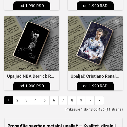
1.990 RSD
1.990 RSD
Upaljač NBA Derrick Rose Pistons
Upaljač Cristiano Ronaldo 3 abstract
1.990 RSD
1.990 RSD
1
2
3
4
5
6
7
8
9
>
>|
Prikazuje 1 do 48 od 486 (11 strana)
Pronađite savršen metalni upaljač – Kvalitet, dizajn i